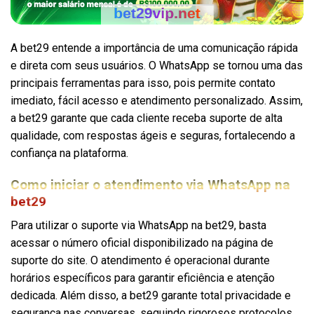
A bet29 entende a importância de uma comunicação rápida
e direta com seus usuários. O WhatsApp se tornou uma das
principais ferramentas para isso, pois permite contato
imediato, fácil acesso e atendimento personalizado. Assim,
a bet29 garante que cada cliente receba suporte de alta
qualidade, com respostas ágeis e seguras, fortalecendo a
confiança na plataforma.
Como iniciar o atendimento via WhatsApp na
bet29
Para utilizar o suporte via WhatsApp na bet29, basta
acessar o número oficial disponibilizado na página de
suporte do site. O atendimento é operacional durante
horários específicos para garantir eficiência e atenção
dedicada. Além disso, a bet29 garante total privacidade e
segurança nas conversas, seguindo rigorosos protocolos