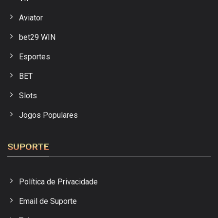
Aviator
bet29 WIN
Esportes
BET
Slots
Jogos Populares
SUPORTE
Política de Privacidade
Email de Suporte