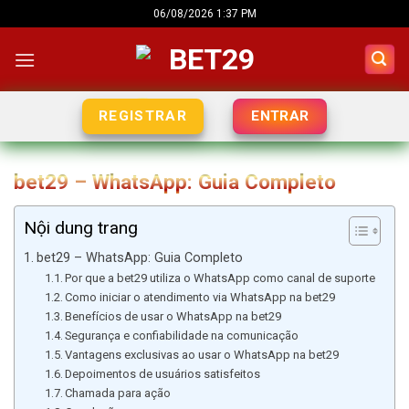
Skip
06/08/2026 1:37 PM
to
content
ENTRAR
REGISTRAR
bet29 – WhatsApp: Guia Completo
Nội dung trang
bet29 – WhatsApp: Guia Completo
Por que a bet29 utiliza o WhatsApp como canal de suporte
Como iniciar o atendimento via WhatsApp na bet29
Benefícios de usar o WhatsApp na bet29
Segurança e confiabilidade na comunicação
Vantagens exclusivas ao usar o WhatsApp na bet29
Depoimentos de usuários satisfeitos
Chamada para ação