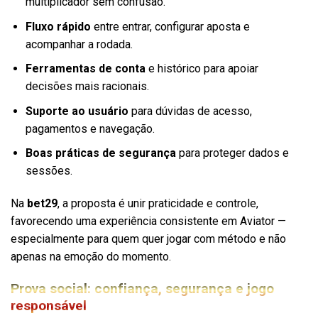
multiplicador sem confusão.
Fluxo rápido
entre entrar, configurar aposta e
acompanhar a rodada.
Ferramentas de conta
e histórico para apoiar
decisões mais racionais.
Suporte ao usuário
para dúvidas de acesso,
pagamentos e navegação.
Boas práticas de segurança
para proteger dados e
sessões.
Na
bet29
, a proposta é unir praticidade e controle,
favorecendo uma experiência consistente em Aviator —
especialmente para quem quer jogar com método e não
apenas na emoção do momento.
Prova social: confiança, segurança e jogo
responsável