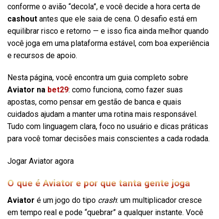
conforme o avião “decola”, e você decide a hora certa de
cashout
antes que ele saia de cena. O desafio está em
equilibrar risco e retorno — e isso fica ainda melhor quando
você joga em uma plataforma estável, com boa experiência
e recursos de apoio.
Nesta página, você encontra um guia completo sobre
Aviator na
bet29
: como funciona, como fazer suas
apostas, como pensar em gestão de banca e quais
cuidados ajudam a manter uma rotina mais responsável.
Tudo com linguagem clara, foco no usuário e dicas práticas
para você tomar decisões mais conscientes a cada rodada.
Jogar Aviator agora
O que é Aviator e por que tanta gente joga
Aviator
é um jogo do tipo
crash
: um multiplicador cresce
em tempo real e pode “quebrar” a qualquer instante. Você