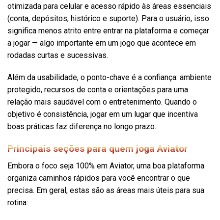
otimizada para celular e acesso rápido às áreas essenciais
(conta, depósitos, histórico e suporte). Para o usuário, isso
significa menos atrito entre entrar na plataforma e começar
a jogar — algo importante em um jogo que acontece em
rodadas curtas e sucessivas.
Além da usabilidade, o ponto-chave é a confiança: ambiente
protegido, recursos de conta e orientações para uma
relação mais saudável com o entretenimento. Quando o
objetivo é consistência, jogar em um lugar que incentiva
boas práticas faz diferença no longo prazo.
Principais seções para quem joga Aviator
Embora o foco seja 100% em Aviator, uma boa plataforma
organiza caminhos rápidos para você encontrar o que
precisa. Em geral, estas são as áreas mais úteis para sua
rotina: