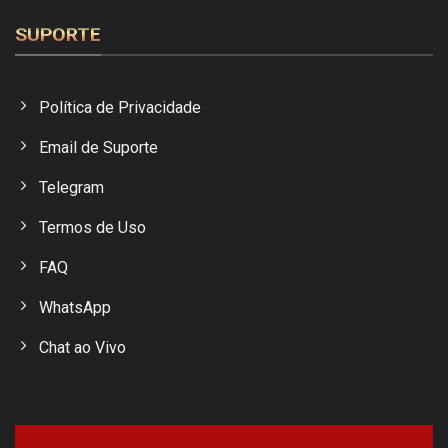
SUPORTE
Política de Privacidade
Email de Suporte
Telegram
Termos de Uso
FAQ
WhatsApp
Chat ao Vivo