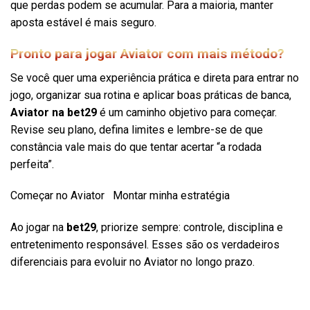
que perdas podem se acumular. Para a maioria, manter
aposta estável é mais seguro.
Pronto para jogar Aviator com mais método?
Se você quer uma experiência prática e direta para entrar no
jogo, organizar sua rotina e aplicar boas práticas de banca,
Aviator na bet29
é um caminho objetivo para começar.
Revise seu plano, defina limites e lembre-se de que
constância vale mais do que tentar acertar “a rodada
perfeita”.
Começar no Aviator Montar minha estratégia
Ao jogar na
bet29
, priorize sempre: controle, disciplina e
entretenimento responsável. Esses são os verdadeiros
diferenciais para evoluir no Aviator no longo prazo.