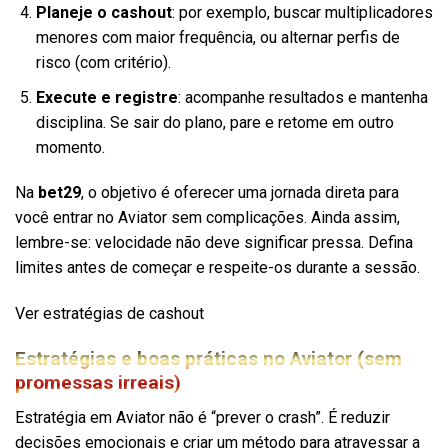
Planeje o cashout
: por exemplo, buscar multiplicadores
menores com maior frequência, ou alternar perfis de
risco (com critério).
Execute e registre
: acompanhe resultados e mantenha
disciplina. Se sair do plano, pare e retome em outro
momento.
Na
bet29
, o objetivo é oferecer uma jornada direta para
você entrar no Aviator sem complicações. Ainda assim,
lembre-se: velocidade não deve significar pressa. Defina
limites antes de começar e respeite-os durante a sessão.
Ver estratégias de cashout
Estratégias e boas práticas no Aviator (sem
promessas irreais)
Estratégia em Aviator não é “prever o crash”. É reduzir
decisões emocionais e criar um método para atravessar a