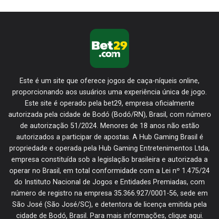
Este é um site que oferece jogos de caça-níqueis online,
proporcionando aos usuários uma experiência única de jogo.
Este site é operado pela bet29, empresa oficialmente
autorizada pela cidade de Bodó (Bodó/RN), Brasil, com número
de autorização 51/2024. Menores de 18 anos não estão
autorizados a participar de apostas. A Hub Gaming Brasil é
propriedade e operada pela Hub Gaming Entretenimentos Ltda,
empresa constituída sob a legislação brasileira e autorizada a
operar no Brasil, em total conformidade com a Lei nº 1.475/24
do Instituto Nacional de Jogos e Entidades Premiadas, com
número de registro na empresa 35.366.927/0001-56, sede em
São José (São José/SC), e detentora de licença emitida pela
cidade de Bodó, Brasil. Para mais informações, clique aqui.