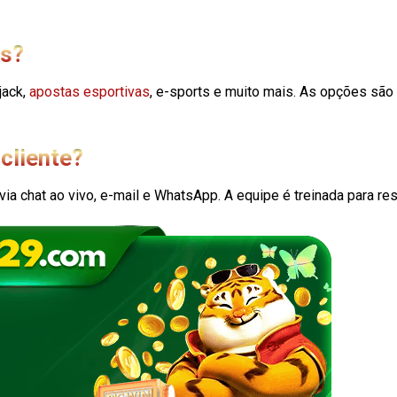
is?
jack,
apostas esportivas
, e-sports e muito mais. As opções são
cliente?
via chat ao vivo, e-mail e WhatsApp. A equipe é treinada para re