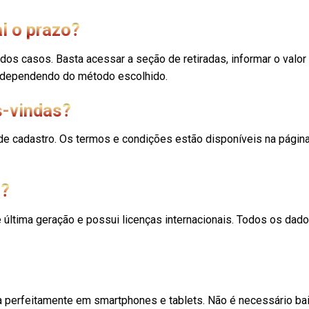
l o prazo?
os casos. Basta acessar a seção de retiradas, informar o valo
, dependendo do método escolhido.
s-vindas?
e cadastro. Os termos e condições estão disponíveis na página
a?
de última geração e possui licenças internacionais. Todos os da
a perfeitamente em smartphones e tablets. Não é necessário bai