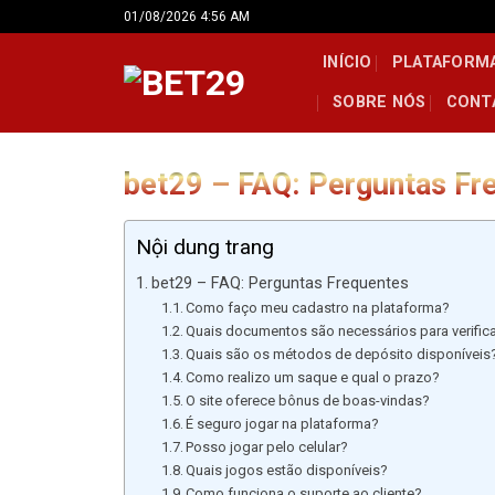
Skip
01/08/2026 4:56 AM
to
INÍCIO
PLATAFORM
content
SOBRE NÓS
CONT
bet29 – FAQ: Perguntas Fr
Nội dung trang
bet29 – FAQ: Perguntas Frequentes
Como faço meu cadastro na plataforma?
Quais documentos são necessários para verifi
Quais são os métodos de depósito disponíveis
Como realizo um saque e qual o prazo?
O site oferece bônus de boas-vindas?
É seguro jogar na plataforma?
Posso jogar pelo celular?
Quais jogos estão disponíveis?
Como funciona o suporte ao cliente?