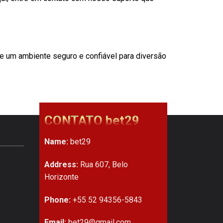
 e um ambiente seguro e confiável para diversão
CONTATO bet29
Name:
bet29
Address:
Rua 607, Belo
Horizonte
Phone:
+55 52 94356-5843
Email:
bet29@gmail.com