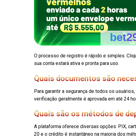
O processo de registro é rápido e simples. Cli
sua conta estará ativa e pronta para uso.
Quais documentos são neces
Para garantir a segurança de todos os usuários
verificação geralmente é aprovada em até 24 ho
Quais são os métodos de dep
A plataforma oferece diversas opções: PIX, cartõ
20 e o crédito é instantâneo na maioria dos mét