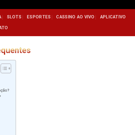
A
SLOTS
ESPORTES
CASSINO AO VIVO
APLICATIVO
ATO
equentes
cação?
?