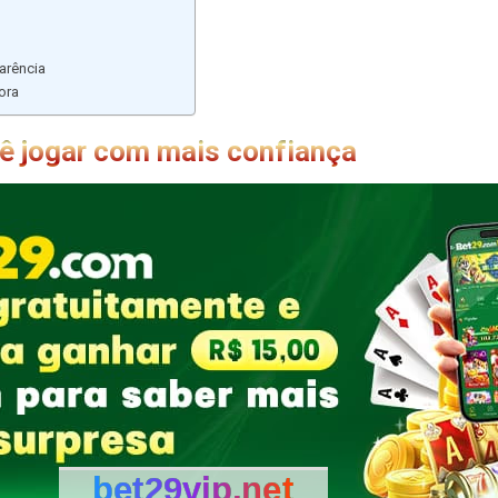
arência
gora
cê jogar com mais confiança