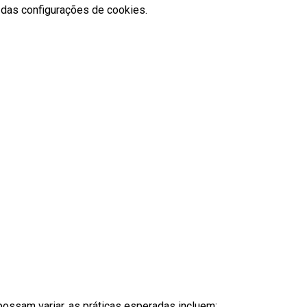
 das configurações de cookies.
ossam variar, as práticas esperadas incluem: