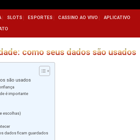
A
SLOTS
ESPORTES
CASSINO AO VIVO
APLICATIVO
ATO
cidade: como seus dados são usados
ados são usados
onfiança
ade é importante
 e escolhas)
tecer
os dados ficam guardados