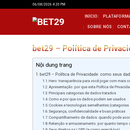
Skip
06/08/2026 4:20 PM
to
INÍCIO
PLATAFORM
content
SOBRE NÓS
CONT
bet29 – Política de Priva
Nội dung trang
bet29 – Política de Privacidade: como seus d
Hero: transparência para você jogar com mais c
Apresentação: por que esta Política de Privacid
Principais categorias de dados tratados
Como e por que os dados podem ser usados
Cookies e tecnologias semelhantes (categorias
Segurança, confidencialidade e boas práticas
Compartilhamento de dados: quando pode acon
Retenção e armazenamento: por quanto tempo 
Seus direitos na LGPD (e como exercê-los)